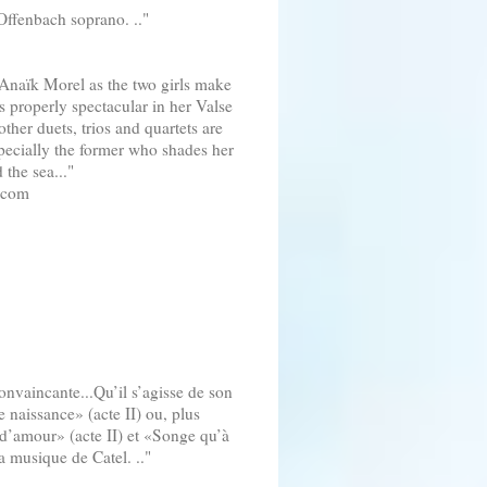
s Offenbach soprano. .."
 Anaïk Morel as the two girls make
s properly spectacular in her Valse
ther duets, trios and quartets are
 especially the former who shades her
 the sea..."
.com
convaincante...Qu’il s’agisse de son
 naissance» (acte II) ou, plus
 d’amour» (acte II) et «Songe qu’à
la musique de Catel. .."