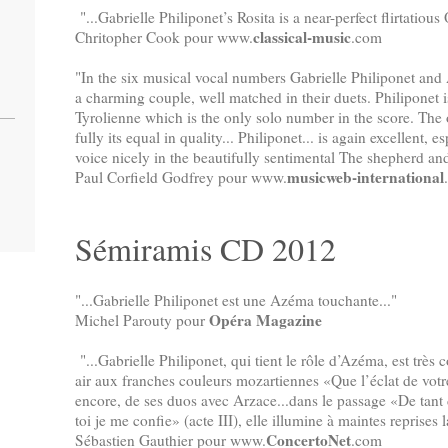
"...Gabrielle Philiponet’s Rosita is a near-perfect flirtatiou
classical-music
Chritopher Cook pour www.
.com
"In the six musical vocal numbers Gabrielle Philiponet and
a charming couple, well matched in their duets. Philiponet i
Tyrolienne which is the only solo number in the score. The o
fully its equal in quality... Philiponet... is again excellent,
voice nicely in the beautifully sentimental The shepherd and
musicweb-international
Paul Corfield Godfrey pour www.
Sémiramis CD 2012
"...Gabrielle Philiponet est une Azéma touchante..."
Opéra Magazine
Michel Parouty pour
"...Gabrielle Philiponet, qui tient le rôle d’Azéma, est très 
air aux franches couleurs mozartiennes «Que l’éclat de votre
encore, de ses duos avec Arzace...dans le passage «De tant
toi je me confie» (acte III), elle illumine à maintes reprises 
ConcertoNet
Sébastien Gauthier pour www.
.com