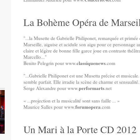
La Bohème Opéra de Marseil
"...la Musette de Gabrielle Philiponet, remarquée et primée
Marseille, aiguise et acidule son aigu pour ce personnage a
claire et légère de bonne fille garce joue en contraste théât
Marcello..."
classiquenews
Benito Pelegrin pour www.
.com
"...Gabrielle Philiponet est une Musetta précise et musicale.
semble parfait. Elle irradie la scène de charme et sensualité. 
performarts
Serge Alexandre pour www.
.net
« ...projection et la musicalité sont sans faille ... »
forumopera
Maurice Salles pour www.
.com
Un Mari à la Porte CD 2012