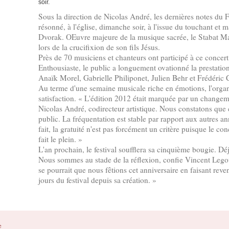
Sous la direction de Nicolas André, les dernières notes du 
résonné, à l'église, dimanche soir, à l'issue du touchant et
Dvorak. OEuvre majeure de la musique sacrée, le Stabat Ma
lors de la crucifixion de son fils Jésus.
Près de 70 musiciens et chanteurs ont participé à ce concert 
Enthousiaste, le public a longuement ovationné la prestatio
Anaïk Morel, Gabrielle Philiponet, Julien Behr et Frédéric 
Au terme d'une semaine musicale riche en émotions, l'organ
satisfaction. « L'édition 2012 était marquée par un changeme
Nicolas André, codirecteur artistique. Nous constatons que c
public. La fréquentation est stable par rapport aux autres an
fait, la gratuité n'est pas forcément un critère puisque le c
fait le plein. »
L'an prochain, le festival soufflera sa cinquième bougie. Dé
Nous sommes au stade de la réflexion, confie Vincent Legoup
se pourrait que nous fêtions cet anniversaire en faisant reveni
jours du festival depuis sa création. »
e