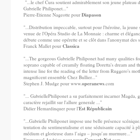
"...le chef Cura soutient admirablement son jeune plateau
Gabrielle Philiponet..."
Diapason
Pierre-Etienne Nageotte pour
"...Distribution impeccable, surtout pour l'héroïne, la jeune
venue de l'Opéra Studio de La Monnaie : charme et élégan
débute comme une opérette et se clôt dans l'anonymat des 
Classica
Franck Mallet pour
"...The gorgeous Gabrielle Philiponet had many qualities f
soprano capable of creamily floating Doretta's dream and th
intense line for the reading of the letter from Ruggero's moth
magnificent ensemble Chez Bullier..."
operanews
Stephen J. Mudge pour www.
.com
"... GabriellePhiliponet a su parfaitement incarner Magda, g
caractère rejaillit sur l'allure generale ..."
Est Républicain
Didier Hemardinquer pour l'
"...Gabrielle Philiponet impose une belle présence scénique
tentation du sentimentalisme et une séduisante capacité à pli
médium et glorieuse dans l’aigu – jusqu’au murmure..."
ConcertoNet
Emmanuel Andrieu pour www.
.com