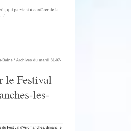
eth, qui parvient à conférer de la
..."
s-Bains
/
Archives du mardi 31-07-
 le Festival
nches-les-